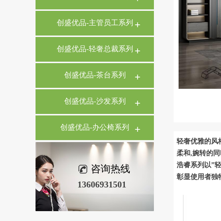
创盛优品-主管员工系列
创盛优品-轻奢总裁系列
创盛优品-茶台系列
创盛优品-沙发系列
创盛优品-办公椅系列
轻奢优雅的风
柔和,婉转的
浩睿系列以”
咨询热线
彰显使用者独
13606931501