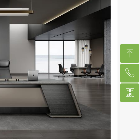
ꁸ
ꂅ
回到顶部
ꀥ
13606931501
微信二维码