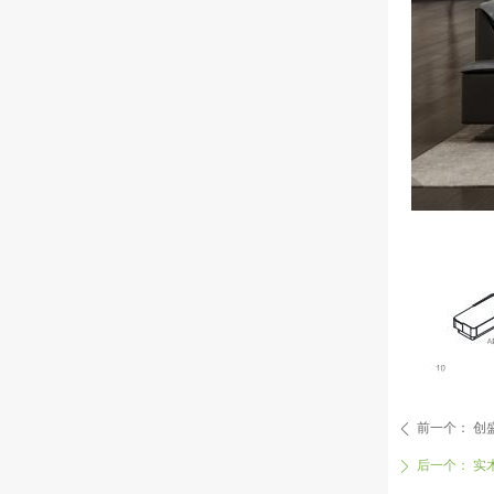
前一个：
创
ꄴ
后一个：
实
ꄲ