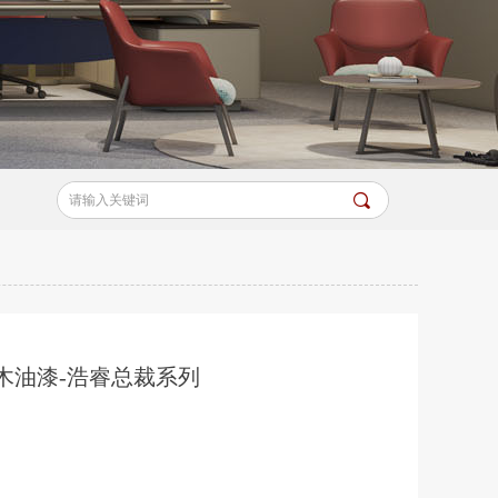
끠
木油漆-浩睿总裁系列