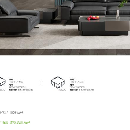
盛优品-博雅系列
木油漆-维登总裁系列