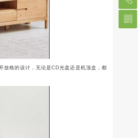
ꀥ
13606931501
微信二维码
开放格的设计，无论是CD光盘还是机顶盒，都