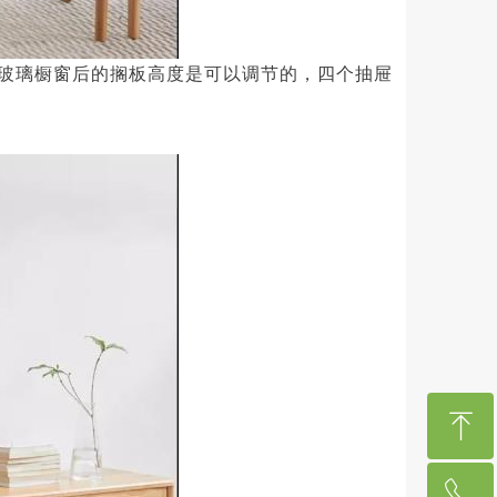
玻璃橱窗后的搁板高度是可以调节的，四个抽屉
ꁸ
ꂅ
回到顶部