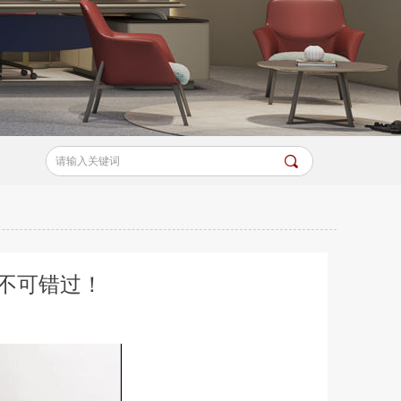
끠
不可错过！